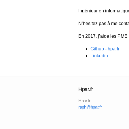
Ingénieur en informatiqu
N’hesitez pas à me cont
En 2017, j’aide les PME
Github - hparfr
Linkedin
Hpar.fr
Hpar.fr
raph@hpar.fr