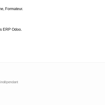
me, Formateur.
ets ERP Odoo.
r indépendant