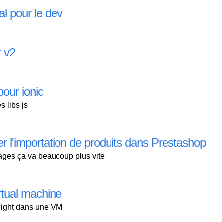
l pour le dev
 v2
our ionic
s libs js
 l'importation de produits dans Prestashop
ages ça va beaucoup plus vite
rtual machine
-light dans une VM